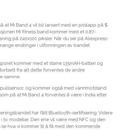
 at Mi Band 4 vil bli lansert med en prislapp på $
asjonen Mi fitness band kommer med et 0,87-
ing på 240x120 piksler. Når du ser på Aliexpress-
 for mange endringer i utformingen av bandet
sporet kommer med et større 135mAH-batteri og
ortsett fra alt dette forventes de andre
 de samme.
ing, pulssensor, og kommer også med vannmotstand
om på at Mi Band 4 forventes å være i India etter
treningsbandet har fått Bluetooth-sertifisering. Videre
i to modeller. Den ene vil være med NFC og den
oss se hva vi kommer til å få med den kommende