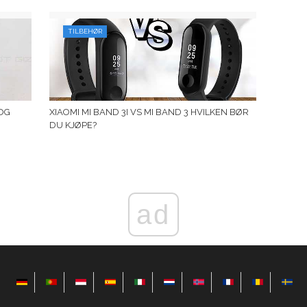
TILBEHØR
OG
XIAOMI MI BAND 3I VS MI BAND 3 HVILKEN BØR
DU KJØPE?
ad