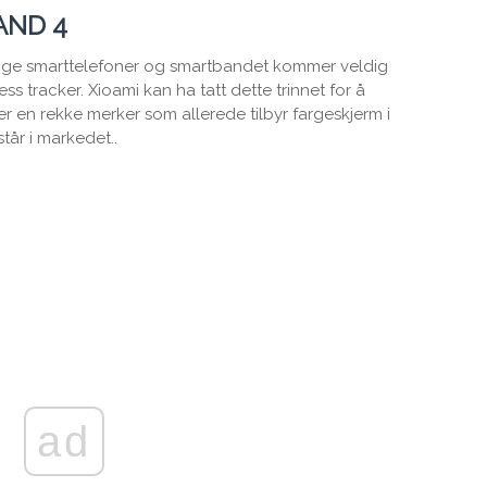
AND 4
elige smarttelefoner og smartbandet kommer veldig
ss tracker. Xioami kan ha tatt dette trinnet for å
er en rekke merker som allerede tilbyr fargeskjerm i
år i markedet..
ad