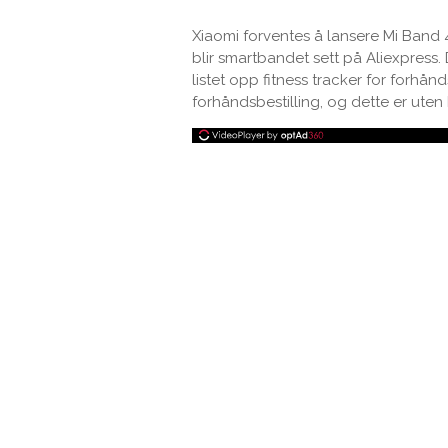
Xiaomi forventes å lansere Mi Band 4 
blir smartbandet sett på Aliexpress.
listet opp fitness tracker for forhå
forhåndsbestilling, og dette er uten