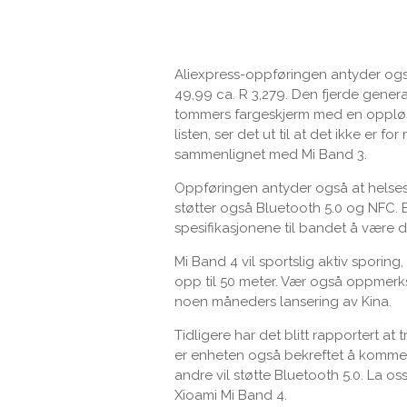
Aliexpress-oppføringen antyder også
49,99 ca. R 3,279. Den fjerde gener
tommers fargeskjerm med en oppløsn
listen, ser det ut til at det ikke er
sammenlignet med Mi Band 3.
Oppføringen antyder også at helse
støtter også Bluetooth 5.0 og NFC. B
spesifikasjonene til bandet å være
Mi Band 4 vil sportslig aktiv spor
opp til 50 meter. Vær også oppmerks
noen måneders lansering av Kina.
Tidligere har det blitt rapportert at 
er enheten også bekreftet å komme 
andre vil støtte Bluetooth 5.0. La 
Xioami Mi Band 4.