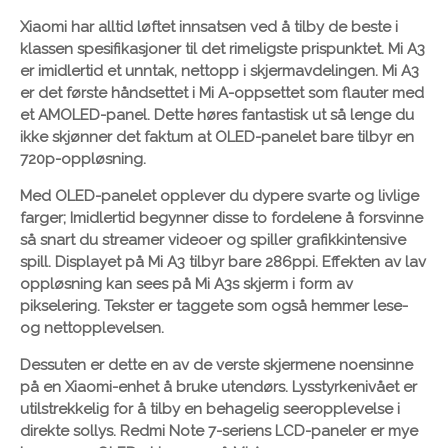
Xiaomi har alltid løftet innsatsen ved å tilby de beste i
klassen spesifikasjoner til det rimeligste prispunktet. Mi A3
er imidlertid et unntak, nettopp i skjermavdelingen. Mi A3
er det første håndsettet i Mi A-oppsettet som flauter med
et AMOLED-panel. Dette høres fantastisk ut så lenge du
ikke skjønner det faktum at OLED-panelet bare tilbyr en
720p-oppløsning.
Med OLED-panelet opplever du dypere svarte og livlige
farger; Imidlertid begynner disse to fordelene å forsvinne
så snart du streamer videoer og spiller grafikkintensive
spill. Displayet på Mi A3 tilbyr bare 286ppi. Effekten av lav
oppløsning kan sees på Mi A3s skjerm i form av
pikselering. Tekster er taggete som også hemmer lese-
og nettopplevelsen.
Dessuten er dette en av de verste skjermene noensinne
på en Xiaomi-enhet å bruke utendørs. Lysstyrkenivået er
utilstrekkelig for å tilby en behagelig seeropplevelse i
direkte sollys. Redmi Note 7-seriens LCD-paneler er mye