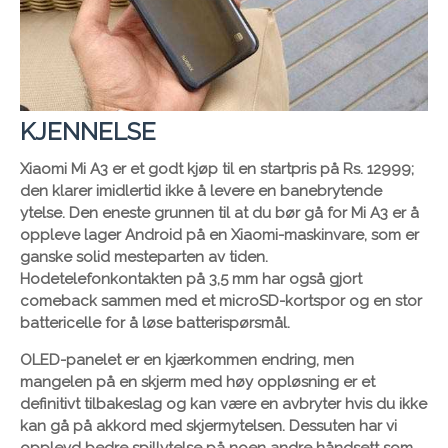
KJENNELSE
Xiaomi Mi A3 er et godt kjøp til en startpris på Rs. 12999;
den klarer imidlertid ikke å levere en banebrytende
ytelse. Den eneste grunnen til at du bør gå for Mi A3 er å
oppleve lager Android på en Xiaomi-maskinvare, som er
ganske solid mesteparten av tiden.
Hodetelefonkontakten på 3,5 mm har også gjort
comeback sammen med et microSD-kortspor og en stor
battericelle for å løse batterispørsmål.
OLED-panelet er en kjærkommen endring, men
mangelen på en skjerm med høy oppløsning er et
definitivt tilbakeslag og kan være en avbryter hvis du ikke
kan gå på akkord med skjermytelsen. Dessuten har vi
opplevd bedre spillytelse på noen andre håndsett som