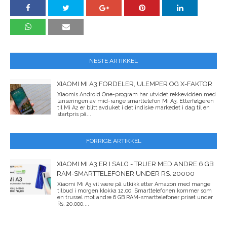
NESTE ARTIKKEL
XIAOMI MI A3 FORDELER, ULEMPER OG X-FAKTOR
Xiaomis Android One-program har utvidet rekkevidden med
lanseringen av mid-range smarttelefon Mi A3. Etterfølgeren
til Mi A2 er blitt avduket i det indiske markedet i dag til en
startpris på...
FORRIGE ARTIKKEL
XIAOMI MI A3 ER I SALG - TRUER MED ANDRE 6 GB
RAM-SMARTTELEFONER UNDER RS. 20000
Xiaomi Mi A3 vil være på utkikk etter Amazon med mange
tilbud i morgen klokka 12.00. Smarttelefonen kommer som
en trussel mot andre 6 GB RAM-smarttelefoner priset under
Rs. 20.000....