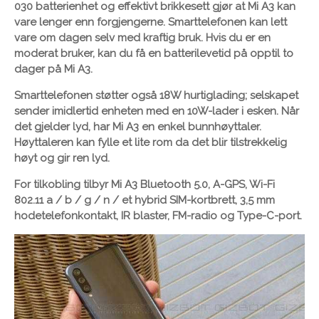
030 batterienhet og effektivt brikkesett gjør at Mi A3 kan
vare lenger enn forgjengerne. Smarttelefonen kan lett
vare om dagen selv med kraftig bruk. Hvis du er en
moderat bruker, kan du få en batterilevetid på opptil to
dager på Mi A3.
Smarttelefonen støtter også 18W hurtiglading; selskapet
sender imidlertid enheten med en 10W-lader i esken. Når
det gjelder lyd, har Mi A3 en enkel bunnhøyttaler.
Høyttaleren kan fylle et lite rom da det blir tilstrekkelig
høyt og gir ren lyd.
For tilkobling tilbyr Mi A3 Bluetooth 5.0, A-GPS, Wi-Fi
802.11 a / b / g / n / et hybrid SIM-kortbrett, 3,5 mm
hodetelefonkontakt, IR blaster, FM-radio og Type-C-port.