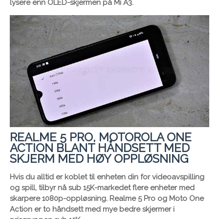
lysere enn OLED-skjermen på Mi A3.
REALME 5 PRO, MOTOROLA ONE
ACTION BLANT HÅNDSETT MED
SKJERM MED HØY OPPLØSNING
Hvis du alltid er koblet til enheten din for videoavspilling
og spill, tilbyr nå sub 15K-markedet flere enheter med
skarpere 1080p-oppløsning. Realme 5 Pro og Moto One
Action er to håndsett med mye bedre skjermer i