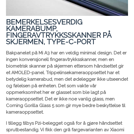
BEMERKELSESVERDIG
KAMERABUMP,
FINGERAVTRYKKSSKANNER PÅ
SKJERMEN, TYPE-C-PORT
Bakpanelet på Mi A3 har en veldig minimal design. Det er
ingen konvensjonell fingeravtrykksskanner, men en
biometrisk skanner på skjermen ettersom håndsettet gir
et AMOLED-panel. Trippelinsekameraoppsettet har et
betydelig kamerabud, men det ødelegger ikke utseendet
og følelsen på enheten. Det som vakte vår
oppmerksomhet her er glasset som ble lagt på
kameraoppsettet. Det er ikke noe vanlig glass, men
Corning Gorilla Glass 5 som gir mye bedre beskyttelse til
kameraoppsettet.
I tillegg tilbys P2i-belegget også for å gjøre håndsettet
sprutbestandig. Vi fikk den grå fargevarianten av Xiaomi