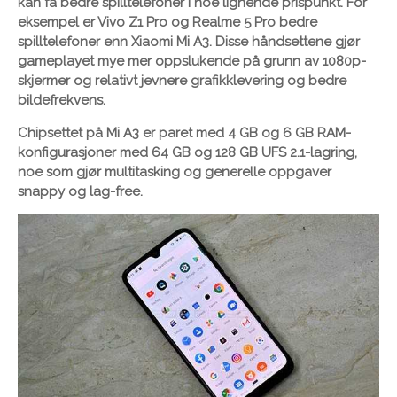
kan få bedre spilltelefoner i noe lignende prispunkt. For
eksempel er Vivo Z1 Pro og Realme 5 Pro bedre
spilltelefoner enn Xiaomi Mi A3. Disse håndsettene gjør
gameplayet mye mer oppslukende på grunn av 1080p-
skjermer og relativt jevnere grafikklevering og bedre
bildefrekvens.
Chipsettet på Mi A3 er paret med 4 GB og 6 GB RAM-
konfigurasjoner med 64 GB og 128 GB UFS 2.1-lagring,
noe som gjør multitasking og generelle oppgaver
snappy og lag-free.