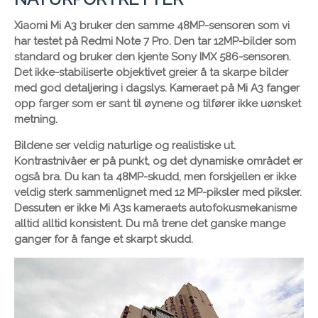
Xiaomi Mi A3 bruker den samme 48MP-sensoren som vi
har testet på Redmi Note 7 Pro. Den tar 12MP-bilder som
standard og bruker den kjente Sony IMX 586-sensoren.
Det ikke-stabiliserte objektivet greier å ta skarpe bilder
med god detaljering i dagslys. Kameraet på Mi A3 fanger
opp farger som er sant til øynene og tilfører ikke uønsket
metning.
Bildene ser veldig naturlige og realistiske ut.
Kontrastnivåer er på punkt, og det dynamiske området er
også bra. Du kan ta 48MP-skudd, men forskjellen er ikke
veldig sterk sammenlignet med 12 MP-piksler med piksler.
Dessuten er ikke Mi A3s kameraets autofokusmekanisme
alltid alltid konsistent. Du må trene det ganske mange
ganger for å fange et skarpt skudd.