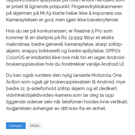
er priset til lignende prispunkt. Fingeravtrykkskanneren
på skjermen på Mi A3 klarte heller ikke å imponere oss.
Kameraytelsen er god, men igjen ikke banebrytende.
Hvis du ser på konkurransen, er Realme 5 Pro som
kommer til en startpris på Rs. 13.999 tilbyr et ekstra
makrolinse, bedre generell kameraytelse, skarp 1080p-
skjerm, snappy brikkesett og bedre spillytelse. OPPOs
ColorOS er imidlertid ikke noe mål for en lager Android-
brukeropplevelse hvis du foretrekker vanilje Android UI.
Du kan også vurdere den nylig lanserte Motorola One
Action som også gir brukeropplevelsen til Android, mye
bedre 21: 9-sideforhold 1080p skjerm og et dedikert
vidvinkelobjektivvideo-kamera som lar deg ta opp
liggende videoer selv når telefonen holdes inne vertikalt.
Avgjørelsen avhenger av ditt krav fra en enhet.
Kategori
Mobil