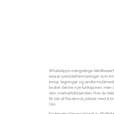
WhatsApps mangeårige tekstbaserte 
esque lysbildefremvisninger som inn
emoji, tegninger og andre multimed
bruker denne nye funksjonen, men de
den overhaltstilstanden. Hvis du tel
få vite at Facebook jobber med å br
Om.
Endringen ble oppdaget av WaBetaIn