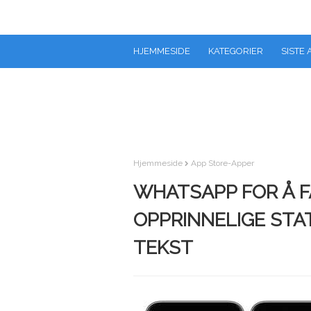
HJEMMESIDE
KATEGORIER
SISTE 
Hjemmeside
App Store-Apper
WHATSAPP FOR Å F
OPPRINNELIGE ST
TEKST