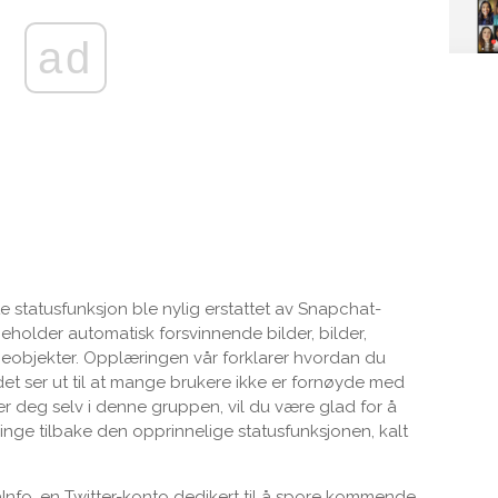
ad
statusfunksjon ble nylig erstattet av Snapchat-
eholder automatisk forsvinnende bilder, bilder,
ieobjekter. Opplæringen vår forklarer hvordan du
t ser ut til at mange brukere ikke er fornøyde med
ler deg selv i denne gruppen, vil du være glad for å
inge tilbake den opprinnelige statusfunksjonen, kalt
fo, en Twitter-konto dedikert til å spore kommende