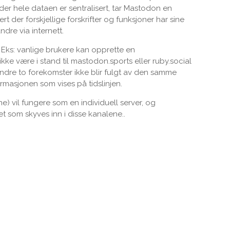
der hele dataen er sentralisert, tar Mastodon en
rt der forskjellige forskrifter og funksjoner har sine
dre via internett.
Eks: vanlige brukere kan opprette en
ke være i stand til mastodon.sports eller ruby.social
indre to forekomster ikke blir fulgt av den samme
rmasjonen som vises på tidslinjen.
) vil fungere som en individuell server, og
t som skyves inn i disse kanalene..