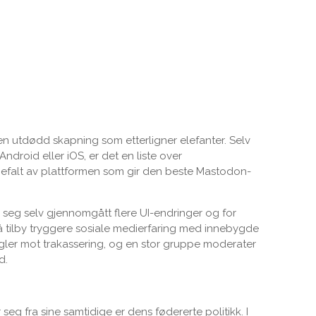
en utdødd skapning som etterligner elefanter. Selv
Android eller iOS, er det en liste over
nbefalt av plattformen som gir den beste Mastodon-
 i seg selv gjennomgått flere UI-endringer og for
 tilby tryggere sosiale medierfaring med innebygde
gler mot trakassering, og en stor gruppe moderater
d.
eg fra sine samtidige er dens fødererte politikk. I