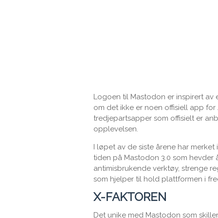
Logoen til Mastodon er inspirert av 
om det ikke er noen offisiell app for 
tredjepartsapper som offisielt er a
opplevelsen.
I løpet av de siste årene har merket
tiden på Mastodon 3.0 som hevder å
antimisbrukende verktøy, strenge re
som hjelper til hold plattformen i fre
X-FAKTOREN
Det unike med Mastodon som skiller s