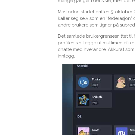
mange ganger i det siste, men det er
Mastodon startet driften 5. oktober
kaller seg selv som en "føderasjon"
andre brukere som ligner på subredd
Det samlede brukergrensesnittet til 
profilen sin, legge ut multimediefile
chatte med hverandre. Akkurat som 
innlegg.