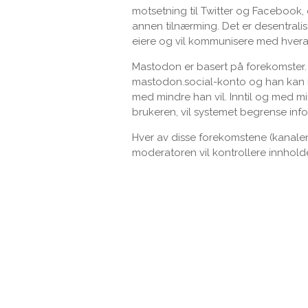
motsetning til Twitter og Facebook, 
annen tilnærming. Det er desentralise
eiere og vil kommunisere med hveran
Mastodon er basert på forekomster. 
mastodon.social-konto og han kan ik
med mindre han vil. Inntil og med m
brukeren, vil systemet begrense info
Hver av disse forekomstene (kanalene
moderatoren vil kontrollere innholde