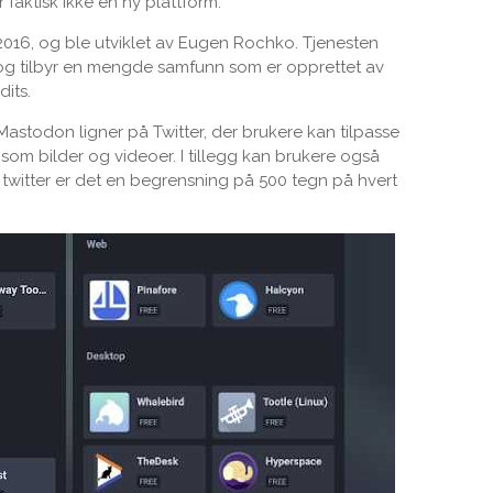
 faktisk ikke en ny plattform.
 2016, og ble utviklet av Eugen Rochko. Tjenesten
 og tilbyr en mengde samfunn som er opprettet av
its.
Mastodon ligner på Twitter, der brukere kan tilpasse
r som bilder og videoer. I tillegg kan brukere også
twitter er det en begrensning på 500 tegn på hvert