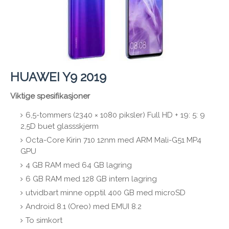
HUAWEI Y9 2019
Viktige spesifikasjoner
6,5-tommers (2340 × 1080 piksler) Full HD + 19: 5: 9
2,5D buet glassskjerm
Octa-Core Kirin 710 12nm med ARM Mali-G51 MP4
GPU
4 GB RAM med 64 GB lagring
6 GB RAM med 128 GB intern lagring
utvidbart minne opptil 400 GB med microSD
Android 8.1 (Oreo) med EMUI 8.2
To simkort