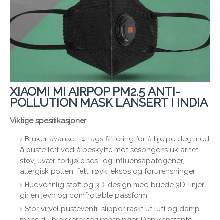
XIAOMI MI AIRPOP PM2.5 ANTI-
POLLUTION MASK LANSERT I INDIA
Viktige spesifikasjoner
Bruker avansert 4-lags filtrering for å hjelpe deg med
å puste lett ved å beskytte mot sesongens uklarhet,
støv, uvær, forkjølelses- og influensapatogener,
allergisk pollen, fett, røyk, eksos og forurensninger
Hudvennlig stoff og 3D-design med buede 3D-linjer
gir en jevn og comfrotable passform
Stor virvel pusteventil slipper raskt ut luft og damp
mens du blokkerer forurensninger. Den konstante