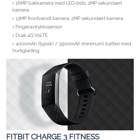
16MP bakkamera med LED-blits, 2MP sekundært
kamera
13MP frontvendt kamera, 2MP sekundært kamera
Fingeravtrykkssensor
Dual 4G VoLTE
4000mAh (typisk) / 3900mAh (minimum) batteri med
hurtiglading
FITBIT CHARGE 3 FITNESS