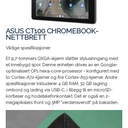
ASUS CT100 CHROMEBOOK-
NETTBRETT
Viktige spesifikasjoner
Et 9,7-tommers QXGA-skjerm støtter stylusinngang med
et innebygd spor. Denne enheten drives av en Google-
optimalisert OP1 hexa-core-prosessor - konfigurert med
to Cortex-A72-kjerner og fire Cortex-A53-kjerner. Andre
spesifikasjoner inkluderer 4 GB RAM, 32 GB lagring
ombord og lading via USB-C, i tillegg til en microSD-
kortleser og hodetelefonkontakt. Det er også en 2-
megapikslers front og 5MP "verdensvendt" på baksiden.