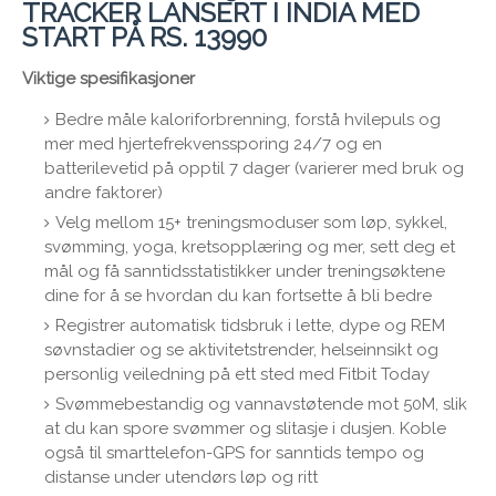
TRACKER LANSERT I INDIA MED
START PÅ RS. 13990
Viktige spesifikasjoner
Bedre måle kaloriforbrenning, forstå hvilepuls og
mer med hjertefrekvenssporing 24/7 og en
batterilevetid på opptil 7 dager (varierer med bruk og
andre faktorer)
Velg mellom 15+ treningsmoduser som løp, sykkel,
svømming, yoga, kretsopplæring og mer, sett deg et
mål og få sanntidsstatistikker under treningsøktene
dine for å se hvordan du kan fortsette å bli bedre
Registrer automatisk tidsbruk i lette, dype og REM
søvnstadier og se aktivitetstrender, helseinnsikt og
personlig veiledning på ett sted med Fitbit Today
Svømmebestandig og vannavstøtende mot 50M, slik
at du kan spore svømmer og slitasje i dusjen. Koble
også til smarttelefon-GPS for sanntids tempo og
distanse under utendørs løp og ritt