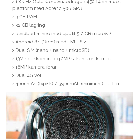
1,8 GHz Octa-Core Snapdragon 450 14nm mobil
plattform med Adreno 506 GPU
3 GB RAM
32 GB lagring
utvidbart minne med opptil 512 GB microSD
Android 8.1 (Oreo) med EMUI 8.2
Dual SIM (nano + nano + microSD)
13MP bakkamera og 2MP sekundært kamera
16MP kamera foran
Dual 4G VoLTE
4000mAh (typisk) / 3900mAh (minimum) batteri