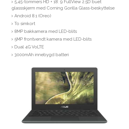
5,45-tommers HD + 18: 9 FullView 2.5D buet
glassskjerm med Corning Gorilla Glass-beskyttelse
Android 8.1 (Oreo)
To simkort
8MP bakkamera med LED-blits
5MP frontvendt kamera med LED-blits
Dual 4G VoLTE
3000mAh innebygd batteri