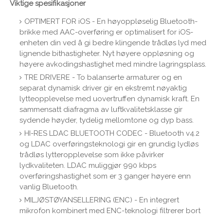
Viktige spesifikasjoner
OPTIMERT FOR iOS - En høyoppløselig Bluetooth-
brikke med AAC-overføring er optimalisert for iOS-
enheten din ved å gi bedre klingende trådløs lyd med
lignende bithastigheter. Nyt høyere oppløsning og
høyere avkodingshastighet med mindre lagringsplass.
TRE DRIVERE - To balanserte armaturer og en
separat dynamisk driver gir en ekstremt nøyaktig
lytteopplevelse med uovertruffen dynamisk kraft. En
sammensatt diafragma av luftkvalitetsklasse gir
sydende høyder, tydelig mellomtone og dyp bass.
HI-RES LDAC BLUETOOTH CODEC - Bluetooth v4.2
og LDAC overføringsteknologi gir en grundig lydløs
trådløs lytteropplevelse som ikke påvirker
lydkvaliteten. LDAC muliggjør 990 kbps
overføringshastighet som er 3 ganger høyere enn
vanlig Bluetooth.
MILJØSTØYANSELLERING (ENC) - En integrert
mikrofon kombinert med ENC-teknologi filtrerer bort