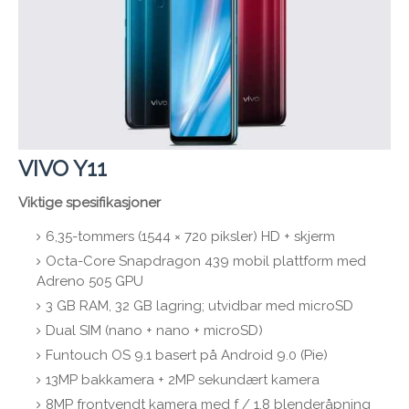
VIVO Y11
Viktige spesifikasjoner
6,35-tommers (1544 × 720 piksler) HD + skjerm
Octa-Core Snapdragon 439 mobil plattform med
Adreno 505 GPU
3 GB RAM, 32 GB lagring; utvidbar med microSD
Dual SIM (nano + nano + microSD)
Funtouch OS 9.1 basert på Android 9.0 (Pie)
13MP bakkamera + 2MP sekundært kamera
8MP frontvendt kamera med f / 1.8 blenderåpning