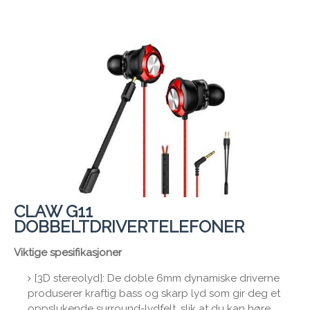
CLAW G11
DOBBELTDRIVERTELEFONER
Viktige spesifikasjoner
[3D stereolyd]: De doble 6mm dynamiske driverne
produserer kraftig bass og skarp lyd som gir deg et
oppslukende surround-lydfelt, slik at du kan høre