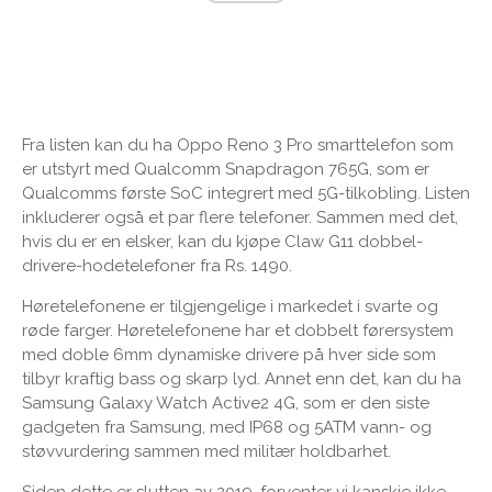
Fra listen kan du ha Oppo Reno 3 Pro smarttelefon som
er utstyrt med Qualcomm Snapdragon 765G, som er
Qualcomms første SoC integrert med 5G-tilkobling. Listen
inkluderer også et par flere telefoner. Sammen med det,
hvis du er en elsker, kan du kjøpe Claw G11 dobbel-
drivere-hodetelefoner fra Rs. 1490.
Høretelefonene er tilgjengelige i markedet i svarte og
røde farger. Høretelefonene har et dobbelt førersystem
med doble 6mm dynamiske drivere på hver side som
tilbyr kraftig bass og skarp lyd. Annet enn det, kan du ha
Samsung Galaxy Watch Active2 4G, som er den siste
gadgeten fra Samsung, med IP68 og 5ATM vann- og
støvvurdering sammen med militær holdbarhet.
Siden dette er slutten av 2019, forventer vi kanskje ikke