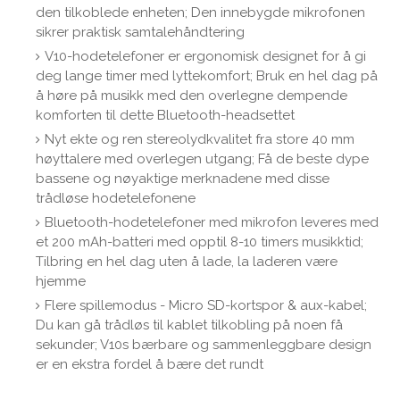
den tilkoblede enheten; Den innebygde mikrofonen
sikrer praktisk samtalehåndtering
V10-hodetelefoner er ergonomisk designet for å gi
deg lange timer med lyttekomfort; Bruk en hel dag på
å høre på musikk med den overlegne dempende
komforten til dette Bluetooth-headsettet
Nyt ekte og ren stereolydkvalitet fra store 40 mm
høyttalere med overlegen utgang; Få de beste dype
bassene og nøyaktige merknadene med disse
trådløse hodetelefonene
Bluetooth-hodetelefoner med mikrofon leveres med
et 200 mAh-batteri med opptil 8-10 timers musikktid;
Tilbring en hel dag uten å lade, la laderen være
hjemme
Flere spillemodus - Micro SD-kortspor & aux-kabel;
Du kan gå trådløs til kablet tilkobling på noen få
sekunder; V10s bærbare og sammenleggbare design
er en ekstra fordel å bære det rundt