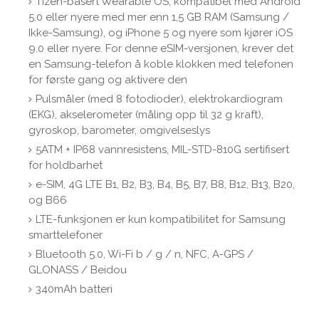
Tizen-basert Wearable OS, kompatibel med Android
5.0 eller nyere med mer enn 1,5 GB RAM (Samsung /
Ikke-Samsung), og iPhone 5 og nyere som kjører iOS
9.0 eller nyere. For denne eSIM-versjonen, krever det
en Samsung-telefon å koble klokken med telefonen
for første gang og aktivere den
Pulsmåler (med 8 fotodioder), elektrokardiogram
(EKG), akselerometer (måling opp til 32 g kraft),
gyroskop, barometer, omgivelseslys
5ATM + IP68 vannresistens, MIL-STD-810G sertifisert
for holdbarhet
e-SIM, 4G LTE B1, B2, B3, B4, B5, B7, B8, B12, B13, B20,
og B66
LTE-funksjonen er kun kompatibilitet for Samsung
smarttelefoner
Bluetooth 5.0, Wi-Fi b / g / n, NFC, A-GPS /
GLONASS / Beidou
340mAh batteri