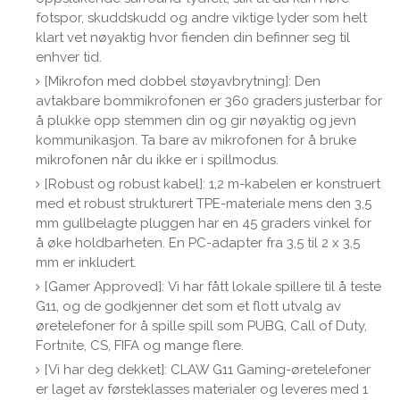
fotspor, skuddskudd og andre viktige lyder som helt
klart vet nøyaktig hvor fienden din befinner seg til
enhver tid.
[Mikrofon med dobbel støyavbrytning]: Den
avtakbare bommikrofonen er 360 graders justerbar for
å plukke opp stemmen din og gir nøyaktig og jevn
kommunikasjon. Ta bare av mikrofonen for å bruke
mikrofonen når du ikke er i spillmodus.
[Robust og robust kabel]: 1,2 m-kabelen er konstruert
med et robust strukturert TPE-materiale mens den 3,5
mm gullbelagte pluggen har en 45 graders vinkel for
å øke holdbarheten. En PC-adapter fra 3,5 til 2 x 3,5
mm er inkludert.
[Gamer Approved]: Vi har fått lokale spillere til å teste
G11, og de godkjenner det som et flott utvalg av
øretelefoner for å spille spill som PUBG, Call of Duty,
Fortnite, CS, FIFA og mange flere.
[Vi har deg dekket]: CLAW G11 Gaming-øretelefoner
er laget av førsteklasses materialer og leveres med 1