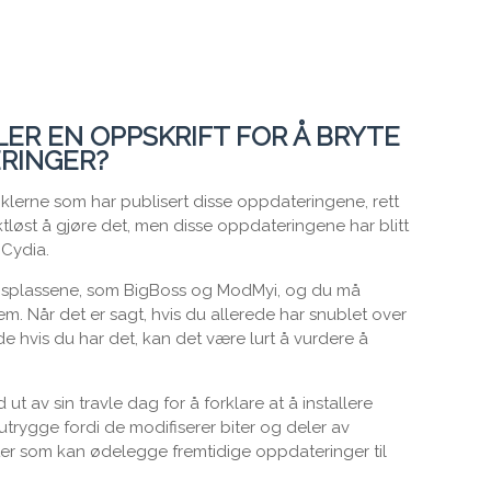
LER EN OPPSKRIFT FOR Å BRYTE
RINGER?
iklerne som har publisert disse oppdateringene, rett
ktløst å gjøre det, men disse oppdateringene har blitt
 Cydia.
ngsplassene, som BigBoss og ModMyi, og du må
 dem. Når det er sagt, hvis du allerede har snublet over
e hvis du har det, kan det være lurt å vurdere å
ut av sin travle dag for å forklare at å installere
trygge fordi de modifiserer biter og deler av
er som kan ødelegge fremtidige oppdateringer til