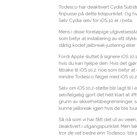
Todesco har deaktivert Cydia Substra
finpusse på dette tidspunktet. Og hv
Selv Cydia selv for iOS 10 er i beta.
Mens i disse foreløpige utgivelsessta
som betyr at installering av ett sty
dårlig kodet jailbreak-justering eller
Fordi Apple sluttet å signere iOS 10.1
hvis du kan hjelpe den. Hvis det gjør
tilbake til iOS 10.2, noe som betyr a
mindre Todesco følger med iOS 10.2-st
Selv om iOS 10.2-støtte blir lagt til
selvfølgelig gjort det helt klart at
iP
grunn av sikkerhetsbegrensninger, så
kunne jailbreak igjen hvis de ble tvu
Så nå som vi har fått det ut av veien
deaktivert i utgangspunktet. Men ta
tror de vet bedre enn Todesco, blir