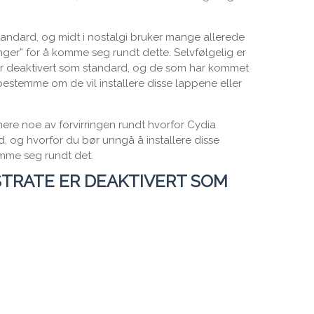
tandard, og midt i nostalgi bruker mange allerede
eringer” for å komme seg rundt dette. Selvfølgelig er
 er deaktivert som standard, og de som har kommet
bestemme om de vil installere disse lappene eller
minere noe av forvirringen rundt hvorfor Cydia
d, og hvorfor du bør unngå å installere disse
komme seg rundt det.
TRATE ER DEAKTIVERT SOM