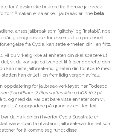
te for å avskrekke brukere fra å bruke jailbreak-
orfor? Årsaken er så enkel… jailbreak er inne
beta
.
diene, anses jailbreak som "glitchy" og "instabil", noe
kke dårlig programvare, for eksempel en potensielt
 forlengelse fra Cydia, kan sette enheten din i en fritz.
.1, vil du virkelig ikke at enheten din skal spazere ut
 det, vil du kanskje bli tvunget til å gjenopprette den
t du kan miste jailbreak-muligheten din for iOS 10 med
øtten han drillet i en fremtidig versjon av Yalu.
 i en oppdatering for jailbreak-verktøyet, har Todesco
hone 7 og iPhone 7 Plus støttes ikke på iOS 10.2
på
 til og med da, var det bare visse enheter som vil
nget til å oppgradere på grunn av en liten feil.
, bør du ha kjernen i hvorfor Cydia Substrate er
kket være noen få utviklere i jailbreak-samfunnet som
 patcher for å komme seg rundt disse