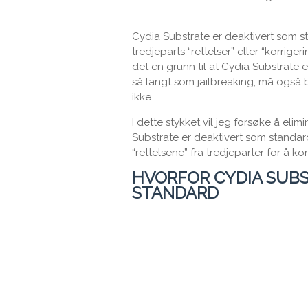
...
Cydia Substrate er deaktivert som s
tredjeparts “rettelser” eller “korrig
det en grunn til at Cydia Substrate
så langt som jailbreaking, må også 
ikke.
I dette stykket vil jeg forsøke å eli
Substrate er deaktivert som standar
“rettelsene” fra tredjeparter for å 
HVORFOR CYDIA SUBS
STANDARD