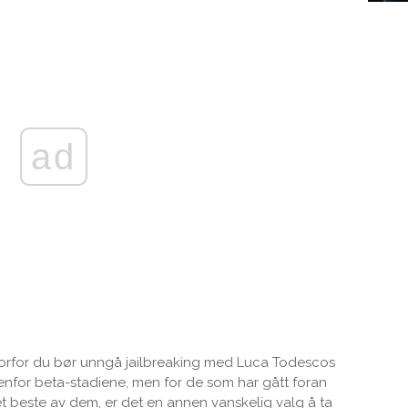
ad
hvorfor du bør unngå jailbreaking med Luca Todescos
utenfor beta-stadiene, men for de som har gått foran
det beste av dem, er det en annen vanskelig valg å ta