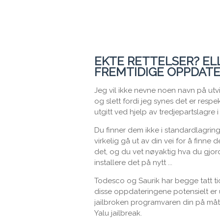
EKTE RETTELSER? EL
FREMTIDIGE OPPDATE
Jeg vil ikke nevne noen navn på utv
og slett fordi jeg synes det er respe
utgitt ved hjelp av tredjepartslagre i
Du finner dem ikke i standardlagri
virkelig gå ut av din vei for å finne
det, og du vet nøyaktig hva du gjord
installere det på nytt ...
Todesco og Saurik har begge tatt tid 
disse oppdateringene potensielt er u
jailbroken programvaren din på måt
Yalu jailbreak.