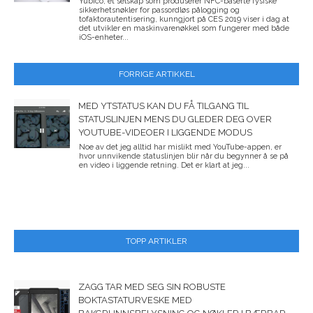
Yubico, et selskap som produserer NFC-baserte fysiske
sikkerhetsnøkler for passordløs pålogging og
tofaktorautentisering, kunngjort på CES 2019 viser i dag at
det utvikler en maskinvarenøkkel som fungerer med både
iOS-enheter...
FORRIGE ARTIKKEL
MED YTSTATUS KAN DU FÅ TILGANG TIL
STATUSLINJEN MENS DU GLEDER DEG OVER
YOUTUBE-VIDEOER I LIGGENDE MODUS
Noe av det jeg alltid har mislikt med YouTube-appen, er
hvor unnvikende statuslinjen blir når du begynner å se på
en video i liggende retning. Det er klart at jeg...
TOPP ARTIKLER
ZAGG TAR MED SEG SIN ROBUSTE
BOKTASTATURVESKE MED