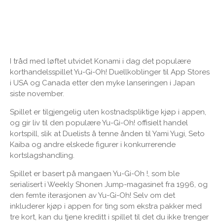
I tråd med løftet utvidet Konami i dag det populære
korthandelsspillet Yu-Gi-Oh! Duellkoblinger til App Stores
i USA og Canada etter den myke lanseringen i Japan
siste november.
Spillet er tilgjengelig uten kostnadspliktige kjøp i appen,
og gir liv til den populære Yu-Gi-Oh! offisielt handel
kortspill, slik at Duelists å tenne ånden til Yami Yugi, Seto
Kaiba og andre elskede figurer i konkurrerende
kortslagshandling.
Spillet er basert på mangaen Yu-Gi-Oh !, som ble
serialisert i Weekly Shonen Jump-magasinet fra 1996, og
den femte iterasjonen av Yu-Gi-Oh! Selv om det
inkluderer kjøp i appen for ting som ekstra pakker med
tre kort, kan du tjene kreditt i spillet til det du ikke trenger