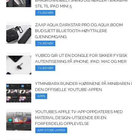
BAKGRUNNSBELYSNING OG NØKLER I BÆRBAR
STIL TIL IPAD MINI 5
TILBEHØR
ZAAP AQUA DARKSTAR PRO OG AQUA BOOM
BUDSJETT BLUETOOTH-HØYTTALERE
GJENNOMGANG
TILBEHØR
YUBICO GIR UT EN DONGLE FOR SIKKER FYSISK
AUTENTISERING PÅ IPHONE, IPAD, MAC OG MER
TILBEHØR
YTMINIBARX RUNDER HJØRNENE PÅ MINIBAREN I
DEN OFFISIELLE YOUTUBE-APPEN
APPS
YOUTUBES APPLE TV-APP OPPDATERES MED
MATERIAL DESIGN-UTSEENDE ER EN
FORFERDELIG OPPLEVELSE
APP STORE-APPER