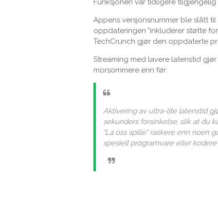
Funksjonen var tidligere tilgjengelig
Appens versjonsnummer ble slått til
oppdateringen "inkluderer støtte for
TechCrunch gjør den oppdaterte pr
Streaming med lavere latenstid gjø
morsommere enn før:
Aktivering av ultra-lite latenstid 
sekunders forsinkelse, slik at du 
"La oss spille" raskere enn noen g
spesiell programvare eller kodere 