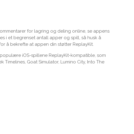
g kommentarer for lagring og deling online, se appens
es i et begrenset antall apper og spill, så husk å
or å bekrefte at appen din støtter ReplayKit.
 populære iOS-spillene ReplayKit-kompatible, som
k Timelines, Goat Simulator, Lumino City, Into The