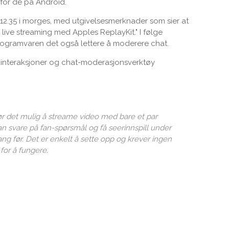
 for de på Android.
 12.35 i morges, med utgivelsesmerknader som sier at
 live streaming med Apples ReplayKit." I følge
ogramvaren det også lettere å moderere chat.
r interaksjoner og chat-moderasjonsverktøy
gjør det mulig å streame video med bare et par
kan svare på fan-spørsmål og få seerinnspill under
ang før. Det er enkelt å sette opp og krever ingen
for å fungere.