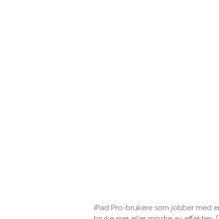
iPad Pro-brukere som jobber med en
bruke mer eller mindre av effekten. D