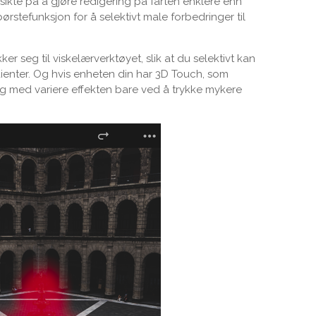
sikte på å gjøre redigering på farten enklere enn
stefunksjon for å selektivt male forbedringer til
ker seg til viskelærverktøyet, slik at du selektivt kan
dienter. Og hvis enheten din har 3D Touch, som
 og med variere effekten bare ved å trykke mykere