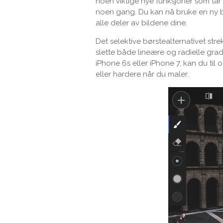
noen viktige nye funksjoner som tar 
noen gang. Du kan nå bruke en ny bør
alle deler av bildene dine.
Det selektive børstealternativet strek
slette både lineære og radielle gra
iPhone 6s eller iPhone 7, kan du til
eller hardere når du maler.