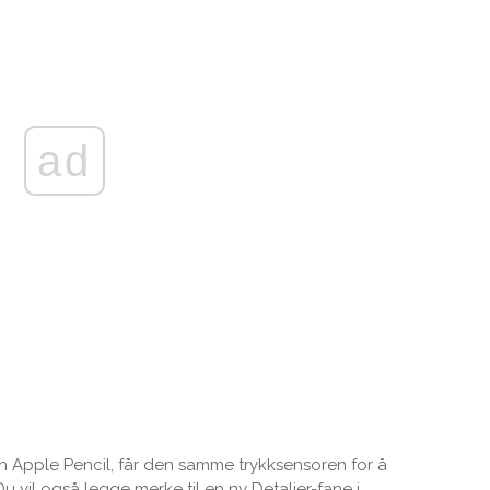
ad
 Apple Pencil, får den samme trykksensoren for å
u vil også legge merke til en ny Detaljer-fane i